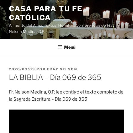
Saltar
CASA PARA TU FE
al
CATÓLICA
contenido
Alimento del Alma: Textos, Homilias, Conferencias de Fray
Nelson Medina, O.P.
Menú
PUBLICADO
2020/03/09
POR
FRAY NELSON
EL
LA BIBLIA – Día 069 de 365
Fr. Nelson Medina, O.P. lee contigo el texto completo de
la Sagrada Escritura – Día 069 de 365