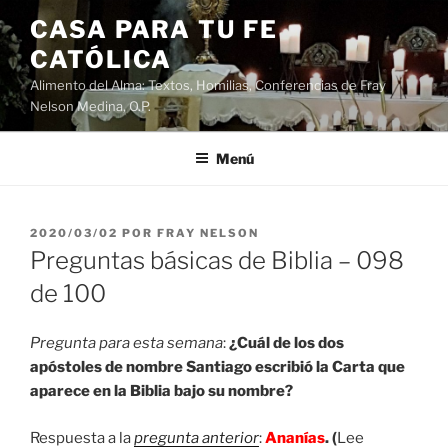
Saltar
CASA PARA TU FE
al
CATÓLICA
contenido
Alimento del Alma: Textos, Homilias, Conferencias de Fray
Nelson Medina, O.P.
Menú
PUBLICADO
2020/03/02
POR
FRAY NELSON
EL
Preguntas básicas de Biblia – 098
de 100
Pregunta para esta semana
:
¿Cuál de los dos
apóstoles de nombre Santiago escribió la Carta que
aparece en la Biblia bajo su nombre?
Respuesta a la
pregunta anterior
:
Ananías
. (
Lee