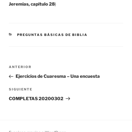
Jeremías, capítulo 28
)
CATEGORÍAS
PREGUNTAS BÁSICAS DE BIBLIA
Navegación
Entrada
ANTERIOR
de
anterior:
Ejercicios de Cuaresma – Una encuesta
entradas
Siguiente
SIGUIENTE
entrada
COMPLETAS 20200302