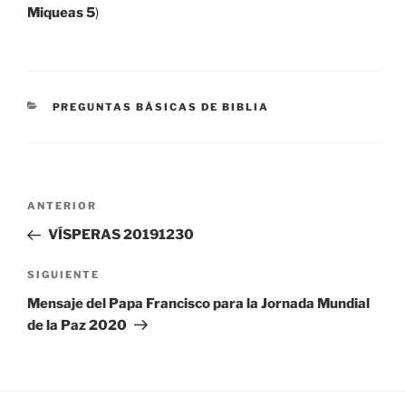
Miqueas 5
)
CATEGORÍAS
PREGUNTAS BÁSICAS DE BIBLIA
Navegación
Entrada
ANTERIOR
de
anterior:
VÍSPERAS 20191230
entradas
Siguiente
SIGUIENTE
entrada
Mensaje del Papa Francisco para la Jornada Mundial
de la Paz 2020