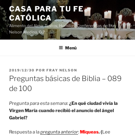
Saltar
CASA PARA TU FE
al
CATÓLICA
contenido
Alimento del Alma: Textos, Homilias, Conferencias de Fray
Nelson Medina, O.P.
Menú
PUBLICADO
2019/12/30
POR
FRAY NELSON
EL
Preguntas básicas de Biblia – 089
de 100
Pregunta para esta semana
:
¿En qué ciudad vivía la
Virgen María cuando recibió el anuncio del ángel
Gabriel?
Respuesta a la
pregunta anterior
:
Miqueas
. (
Lee