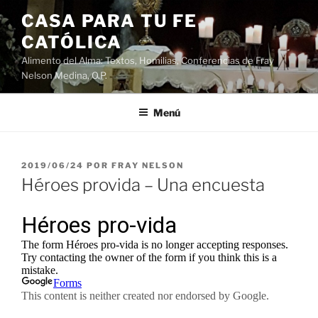
Saltar
CASA PARA TU FE
al
CATÓLICA
contenido
Alimento del Alma: Textos, Homilias, Conferencias de Fray
Nelson Medina, O.P.
Menú
PUBLICADO
2019/06/24
POR
FRAY NELSON
EL
Héroes provida – Una encuesta