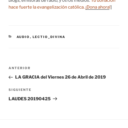
blogs, emisoras de radio, y otros medios
.
Tu donación
hace fuerte la evangelización católica.
¡Dona ahora
!
]
CATEGORÍAS
AUDIO
,
LECTIO_DIVINA
Navegación
Entrada
ANTERIOR
de
anterior:
LA GRACIA del Viernes 26 de Abril de 2019
entradas
Siguiente
SIGUIENTE
entrada
LAUDES 20190425