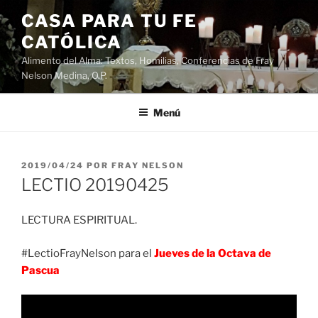
Saltar
CASA PARA TU FE
al
CATÓLICA
contenido
Alimento del Alma: Textos, Homilias, Conferencias de Fray
Nelson Medina, O.P.
Menú
PUBLICADO
2019/04/24
POR
FRAY NELSON
EL
LECTIO 20190425
LECTURA ESPIRITUAL.
#LectioFrayNelson para el
Jueves de la Octava de
Pascua