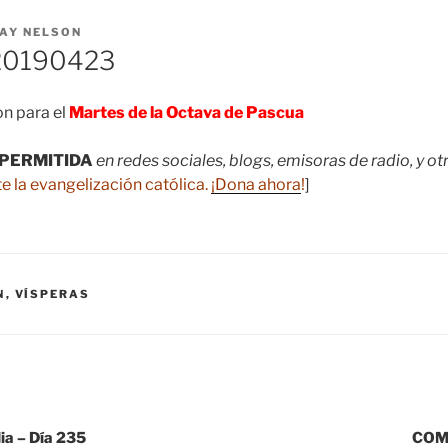
AY NELSON
20190423
n para el
Martes de la Octava de Pascua
PERMITIDA
en redes sociales, blogs, emisoras de radio, y o
e la evangelización católica.
¡Dona ahora
!
]
N
,
VÍSPERAS
lia – Día 235
COM