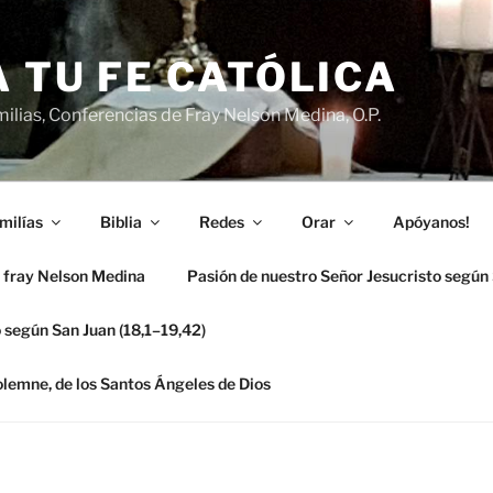
 TU FE CATÓLICA
ilias, Conferencias de Fray Nelson Medina, O.P.
milías
Biblia
Redes
Orar
Apóyanos!
 fray Nelson Medina
Pasión de nuestro Señor Jesucristo según
 según San Juan (18,1–19,42)
solemne, de los Santos Ángeles de Dios