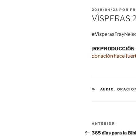
PUBLICADO
2019/04/23
POR
FR
EL
VÍSPERAS 
#VisperasFrayNelso
[
REPRODUCCIÓN 
donación hace fuert
CATEGORÍAS
AUDIO
,
ORACIO
Navegación
Entrada
ANTERIOR
de
anterior:
365 días para la Bib