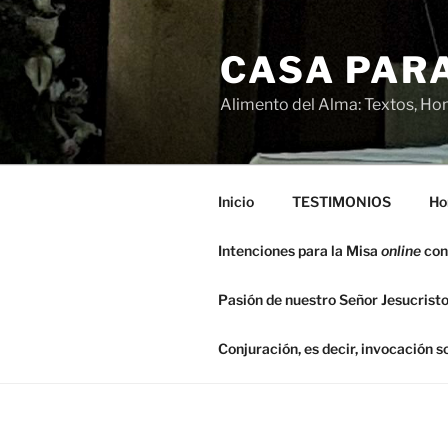
Saltar
al
CASA PARA
contenido
Alimento del Alma: Textos, Hom
Inicio
TESTIMONIOS
Ho
Intenciones para la Misa
online
con
Pasión de nuestro Señor Jesucristo
Conjuración, es decir, invocación 