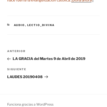
hace fuerte la evangelización católica.
¡Dona ahora
!
]
CATEGORÍAS
AUDIO
,
LECTIO_DIVINA
Navegación
Entrada
ANTERIOR
de
anterior:
LA GRACIA del Martes 9 de Abril de 2019
entradas
Siguiente
SIGUIENTE
entrada
LAUDES 20190408
Funciona gracias a WordPress