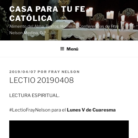
Saltar
CASA PARA TU FE
al
CATÓLICA
contenido
Alimento del Alma: Textos, Homilias, Conferencias de Fray
Nelson Medina, O.P.
Menú
PUBLICADO
2019/04/07
POR
FRAY NELSON
EL
LECTIO 20190408
LECTURA ESPIRITUAL.
#LectioFrayNelson para el
Lunes V de Cuaresma