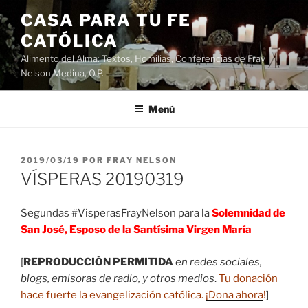
Saltar
CASA PARA TU FE
al
CATÓLICA
contenido
Alimento del Alma: Textos, Homilias, Conferencias de Fray
Nelson Medina, O.P.
Menú
PUBLICADO
2019/03/19
POR
FRAY NELSON
EL
VÍSPERAS 20190319
Segundas #VisperasFrayNelson para la
Solemnidad de
San José, Esposo de la Santísima Virgen María
[
REPRODUCCIÓN PERMITIDA
en redes sociales,
blogs, emisoras de radio, y otros medios
.
Tu donación
hace fuerte la evangelización católica.
¡Dona ahora
!
]