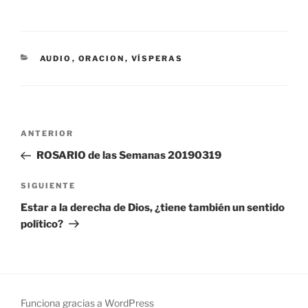
CATEGORÍAS
AUDIO
,
ORACION
,
VÍSPERAS
Navegación
Entrada
ANTERIOR
de
anterior:
ROSARIO de las Semanas 20190319
entradas
Siguiente
SIGUIENTE
entrada
Estar a la derecha de Dios, ¿tiene también un sentido
político?
Funciona gracias a WordPress