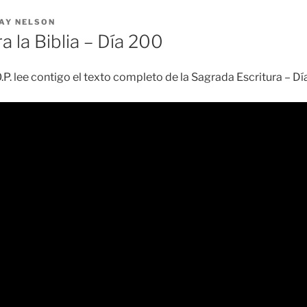
AY NELSON
a la Biblia – Día 200
O.P. lee contigo el texto completo de la Sagrada Escritura – D