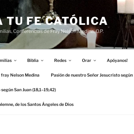
 TU FE CATÓLICA
ilias, Conferencias de Fray Nelson Medina, O.P.
milías
Biblia
Redes
Orar
Apóyanos!
 fray Nelson Medina
Pasión de nuestro Señor Jesucristo según
 según San Juan (18,1–19,42)
solemne, de los Santos Ángeles de Dios