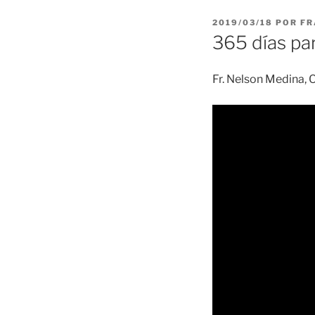
PUBLICADO
2019/03/18
POR
FR
EL
365 días par
Fr. Nelson Medina, 