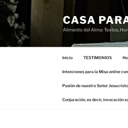
Saltar
al
CASA PARA
contenido
Alimento del Alma: Textos, Hom
Inicio
TESTIMONIOS
Ho
Intenciones para la Misa
online
con
Pasión de nuestro Señor Jesucristo
Conjuración, es decir, invocación 