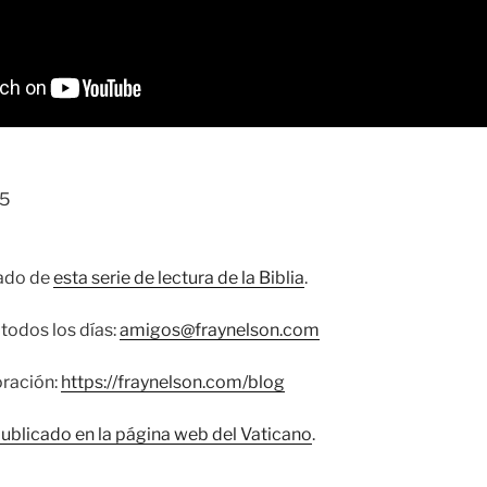
35
cado de
esta serie de lectura de la Biblia
.
todos los días:
amigos@fraynelson.com
oración:
https://fraynelson.com/blog
publicado en la página web del Vaticano
.