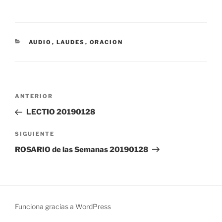
CATEGORÍAS
AUDIO
,
LAUDES
,
ORACION
Navegación
Entrada
ANTERIOR
de
anterior:
LECTIO 20190128
entradas
Siguiente
SIGUIENTE
entrada
ROSARIO de las Semanas 20190128
Funciona gracias a WordPress