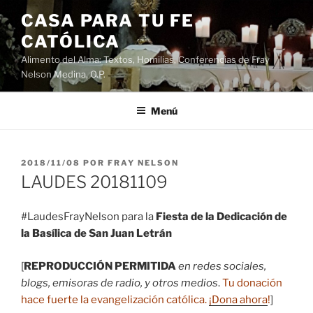
Saltar
CASA PARA TU FE
al
CATÓLICA
contenido
Alimento del Alma: Textos, Homilias, Conferencias de Fray
Nelson Medina, O.P.
Menú
PUBLICADO
2018/11/08
POR
FRAY NELSON
EL
LAUDES 20181109
#LaudesFrayNelson para la
Fiesta de la Dedicación de
la Basílica de San Juan Letrán
[
REPRODUCCIÓN PERMITIDA
en redes sociales,
blogs, emisoras de radio, y otros medios
.
Tu donación
hace fuerte la evangelización católica.
¡Dona ahora
!
]