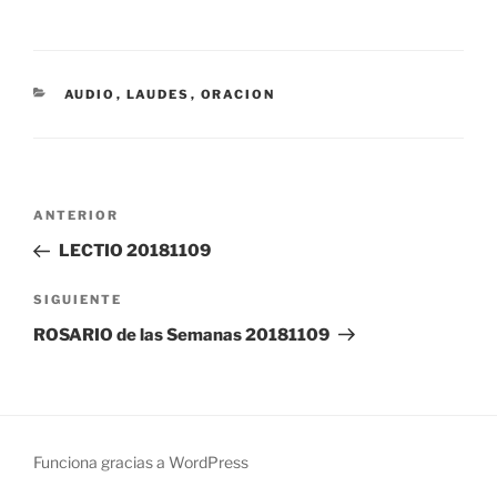
CATEGORÍAS
AUDIO
,
LAUDES
,
ORACION
Navegación
Entrada
ANTERIOR
de
anterior:
LECTIO 20181109
entradas
Siguiente
SIGUIENTE
entrada
ROSARIO de las Semanas 20181109
Funciona gracias a WordPress