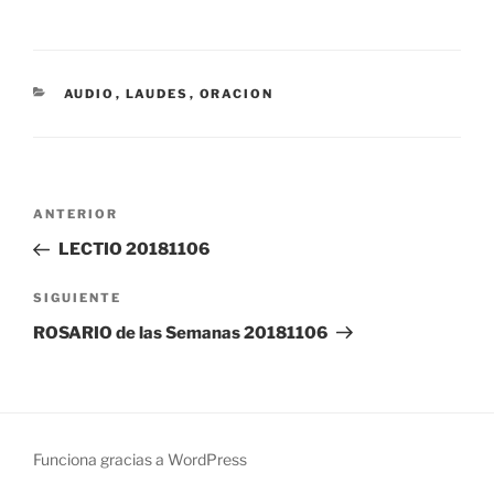
CATEGORÍAS
AUDIO
,
LAUDES
,
ORACION
Navegación
Entrada
ANTERIOR
de
anterior:
LECTIO 20181106
entradas
Siguiente
SIGUIENTE
entrada
ROSARIO de las Semanas 20181106
Funciona gracias a WordPress