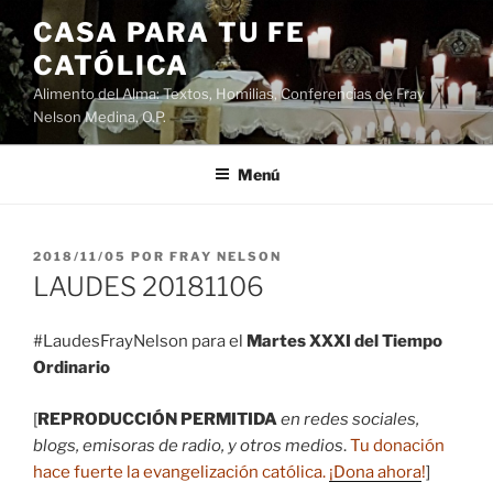
Saltar
CASA PARA TU FE
al
CATÓLICA
contenido
Alimento del Alma: Textos, Homilias, Conferencias de Fray
Nelson Medina, O.P.
Menú
PUBLICADO
2018/11/05
POR
FRAY NELSON
EL
LAUDES 20181106
#LaudesFrayNelson para el
Martes XXXI del Tiempo
Ordinario
[
REPRODUCCIÓN PERMITIDA
en redes sociales,
blogs, emisoras de radio, y otros medios
.
Tu donación
hace fuerte la evangelización católica.
¡Dona ahora
!
]