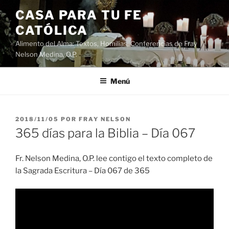
Saltar
CASA PARA TU FE
al
CATÓLICA
contenido
Alimento del Alma: Textos, Homilias, Conferencias de Fray
Nelson Medina, O.P.
Menú
PUBLICADO
2018/11/05
POR
FRAY NELSON
EL
365 días para la Biblia – Día 067
Fr. Nelson Medina, O.P. lee contigo el texto completo de
la Sagrada Escritura – Día 067 de 365