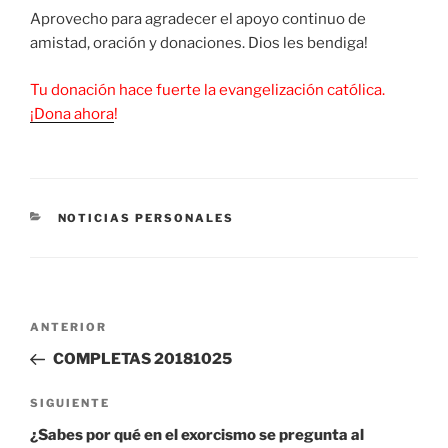
Aprovecho para agradecer el apoyo continuo de
amistad, oración y donaciones. Dios les bendiga!
Tu donación hace fuerte la evangelización católica.
¡Dona ahora
!
CATEGORÍAS
NOTICIAS PERSONALES
Navegación
Entrada
ANTERIOR
de
anterior:
COMPLETAS 20181025
entradas
Siguiente
SIGUIENTE
entrada
¿Sabes por qué en el exorcismo se pregunta al