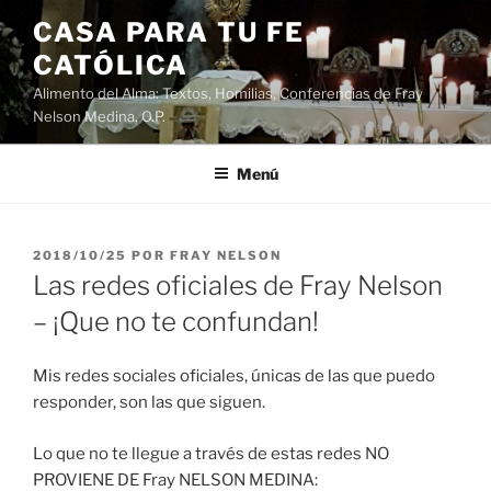
Saltar
CASA PARA TU FE
al
CATÓLICA
contenido
Alimento del Alma: Textos, Homilias, Conferencias de Fray
Nelson Medina, O.P.
Menú
PUBLICADO
2018/10/25
POR
FRAY NELSON
EL
Las redes oficiales de Fray Nelson
– ¡Que no te confundan!
Mis redes sociales oficiales, únicas de las que puedo
responder, son las que siguen.
Lo que no te llegue a través de estas redes NO
PROVIENE DE Fray NELSON MEDINA: