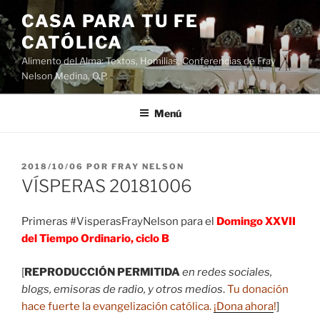
Saltar
CASA PARA TU FE
al
CATÓLICA
contenido
Alimento del Alma: Textos, Homilias, Conferencias de Fray
Nelson Medina, O.P.
Menú
PUBLICADO
2018/10/06
POR
FRAY NELSON
EL
VÍSPERAS 20181006
Primeras #VisperasFrayNelson para el
Domingo XXVII
del Tiempo Ordinario, ciclo B
[
REPRODUCCIÓN PERMITIDA
en redes sociales,
blogs, emisoras de radio, y otros medios
.
Tu donación
hace fuerte la evangelización católica.
¡Dona ahora
!
]