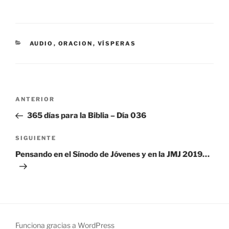
CATEGORÍAS
AUDIO
,
ORACION
,
VÍSPERAS
Navegación
Entrada
ANTERIOR
de
anterior:
365 días para la Biblia – Día 036
entradas
Siguiente
SIGUIENTE
entrada
Pensando en el Sínodo de Jóvenes y en la JMJ 2019…
Funciona gracias a WordPress