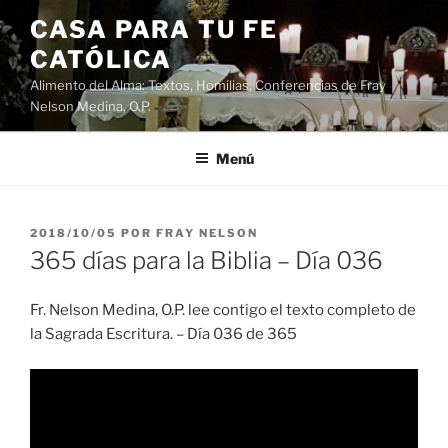
Saltar
CASA PARA TU FE
al
CATÓLICA
contenido
Alimento del Alma: Textos, Homilias, Conferencias de Fray
Nelson Medina, O.P.
Menú
PUBLICADO
2018/10/05
POR
FRAY NELSON
EL
365 días para la Biblia – Día 036
Fr. Nelson Medina, O.P. lee contigo el texto completo de
la Sagrada Escritura. – Día 036 de 365