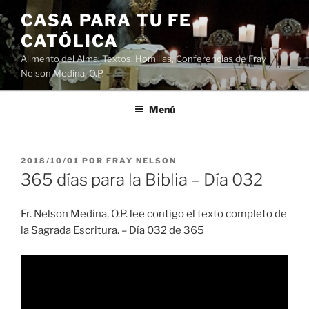
Saltar
CASA PARA TU FE
al
CATÓLICA
contenido
Alimento del Alma: Textos, Homilias, Conferencias de Fray
Nelson Medina, O.P.
Menú
PUBLICADO
2018/10/01
POR
FRAY NELSON
EL
365 días para la Biblia – Día 032
Fr. Nelson Medina, O.P. lee contigo el texto completo de
la Sagrada Escritura. – Día 032 de 365