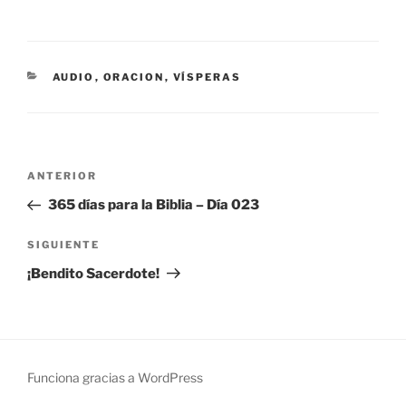
CATEGORÍAS
AUDIO
,
ORACION
,
VÍSPERAS
Navegación
Entrada
ANTERIOR
de
anterior:
365 días para la Biblia – Día 023
entradas
Siguiente
SIGUIENTE
entrada
¡Bendito Sacerdote!
Funciona gracias a WordPress