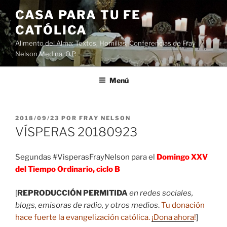
Saltar
CASA PARA TU FE
al
CATÓLICA
contenido
Alimento del Alma: Textos, Homilias, Conferencias de Fray
Nelson Medina, O.P.
Menú
PUBLICADO
2018/09/23
POR
FRAY NELSON
EL
VÍSPERAS 20180923
Segundas #VisperasFrayNelson para el
Domingo XXV
del Tiempo Ordinario, ciclo B
[
REPRODUCCIÓN PERMITIDA
en redes sociales,
blogs, emisoras de radio, y otros medios
.
Tu donación
hace fuerte la evangelización católica.
¡Dona ahora
!
]