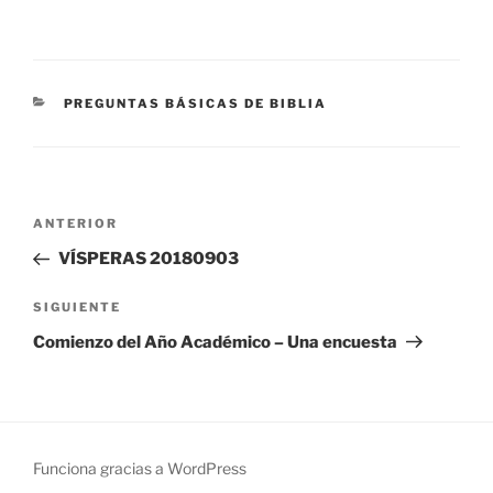
CATEGORÍAS
PREGUNTAS BÁSICAS DE BIBLIA
Navegación
Entrada
ANTERIOR
de
anterior:
VÍSPERAS 20180903
entradas
Siguiente
SIGUIENTE
entrada
Comienzo del Año Académico – Una encuesta
Funciona gracias a WordPress