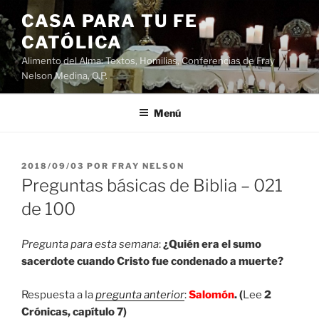
Saltar
CASA PARA TU FE
al
CATÓLICA
contenido
Alimento del Alma: Textos, Homilias, Conferencias de Fray
Nelson Medina, O.P.
Menú
PUBLICADO
2018/09/03
POR
FRAY NELSON
EL
Preguntas básicas de Biblia – 021
de 100
Pregunta para esta semana
:
¿Quién era el sumo
sacerdote cuando Cristo fue condenado a muerte?
Respuesta a la
pregunta anterior
:
Salomón
. (
Lee
2
Crónicas, capítulo 7)