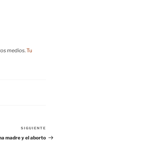
tros medios
.
Tu
SIGUIENTE
Siguiente
entrada
na madre y el aborto