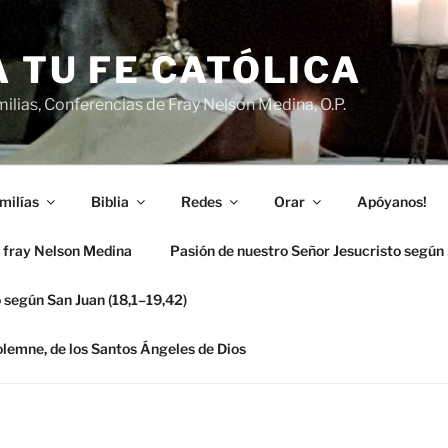
 TU FE CATÓLICA
ilias, Conferencias de Fray Nelson Medina, O.P.
milías
Biblia
Redes
Orar
Apóyanos!
 fray Nelson Medina
Pasión de nuestro Señor Jesucristo según
 según San Juan (18,1–19,42)
solemne, de los Santos Ángeles de Dios