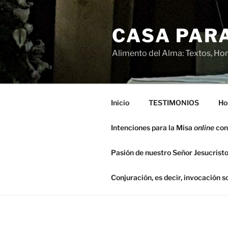
Saltar
al
CASA PARA
contenido
Alimento del Alma: Textos, Hom
Inicio
TESTIMONIOS
Ho
Intenciones para la Misa
online
con
Pasión de nuestro Señor Jesucristo
Conjuración, es decir, invocación 