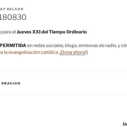
AY NELSON
180830
 para el
Jueves XXI del Tiempo Ordinario
PERMITIDA
en redes sociales, blogs, emisoras de radio, y o
e la evangelización católica.
¡Dona ahora
!
]
,
ORACION
U