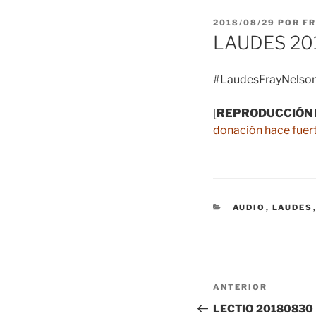
PUBLICADO
2018/08/29
POR
FR
EL
LAUDES 20
#LaudesFrayNelson
[
REPRODUCCIÓN 
donación hace fuert
CATEGORÍAS
AUDIO
,
LAUDES
Navegación
Entrada
ANTERIOR
de
anterior:
LECTIO 20180830