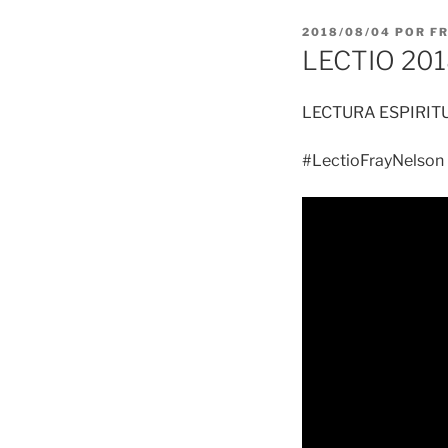
PUBLICADO
2018/08/04
POR
F
EL
LECTIO 20
LECTURA ESPIRIT
#LectioFrayNelson 