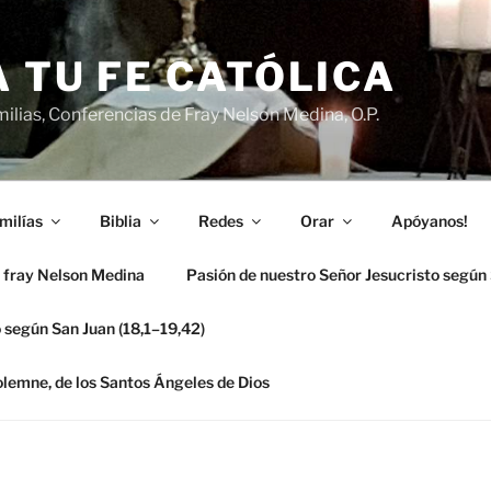
 TU FE CATÓLICA
ilias, Conferencias de Fray Nelson Medina, O.P.
milías
Biblia
Redes
Orar
Apóyanos!
 fray Nelson Medina
Pasión de nuestro Señor Jesucristo según
 según San Juan (18,1–19,42)
solemne, de los Santos Ángeles de Dios