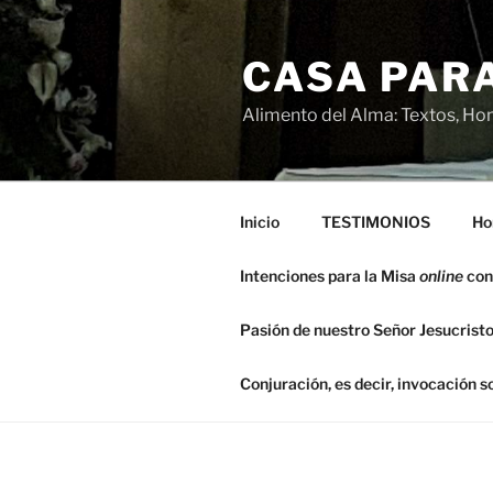
Saltar
al
CASA PARA
contenido
Alimento del Alma: Textos, Hom
Inicio
TESTIMONIOS
Ho
Intenciones para la Misa
online
con
Pasión de nuestro Señor Jesucristo
Conjuración, es decir, invocación 