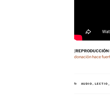
[
REPRODUCCIÓN 
donación hace fuert
CATEGORÍAS
AUDIO
,
LECTIO_
Navegación