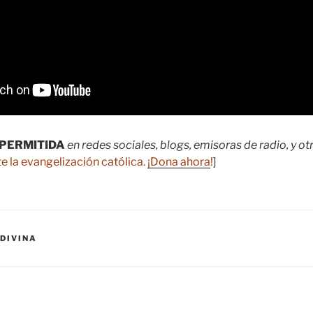
PERMITIDA
en redes sociales, blogs, emisoras de radio, y o
e la evangelización católica.
¡Dona ahora
!
]
DIVINA