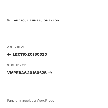
CATEGORÍAS
AUDIO
,
LAUDES
,
ORACION
Navegación
Entrada
ANTERIOR
de
anterior:
LECTIO 20180625
entradas
Siguiente
SIGUIENTE
entrada
VÍSPERAS 20180625
Funciona gracias a WordPress