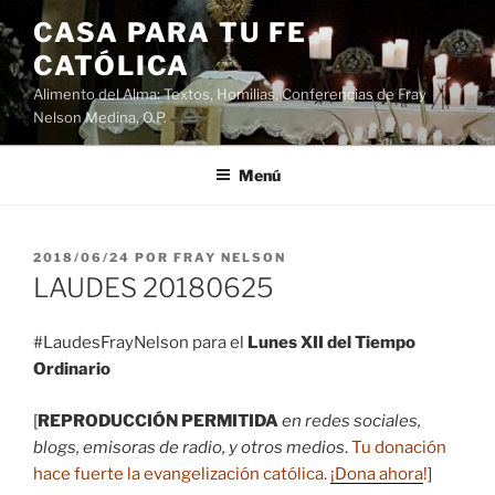
Saltar
CASA PARA TU FE
al
CATÓLICA
contenido
Alimento del Alma: Textos, Homilias, Conferencias de Fray
Nelson Medina, O.P.
Menú
PUBLICADO
2018/06/24
POR
FRAY NELSON
EL
LAUDES 20180625
#LaudesFrayNelson para el
Lunes XII del Tiempo
Ordinario
[
REPRODUCCIÓN PERMITIDA
en redes sociales,
blogs, emisoras de radio, y otros medios
.
Tu donación
hace fuerte la evangelización católica.
¡Dona ahora
!
]