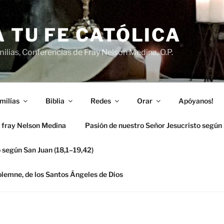
 TU FE CATÓLICA
ilias, Conferencias de Fray Nelson Medina, O.P.
milías
Biblia
Redes
Orar
Apóyanos!
 fray Nelson Medina
Pasión de nuestro Señor Jesucristo según
 según San Juan (18,1–19,42)
solemne, de los Santos Ángeles de Dios