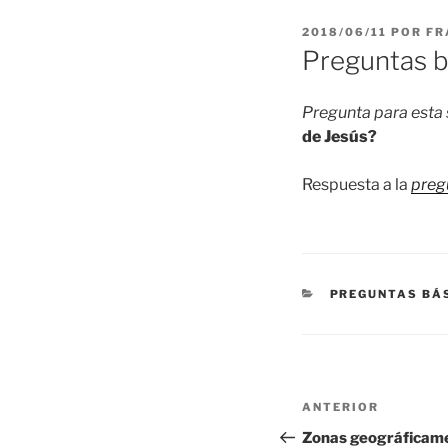
PUBLICADO
2018/06/11
POR
FR
EL
Preguntas b
Pregunta para est
de Jesús?
Respuesta a la
preg
CATEGORÍAS
PREGUNTAS BÁS
Navegación
Entrada
ANTERIOR
de
anterior:
Zonas geográficamen