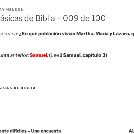
AY NELSON
ásicas de Biblia – 009 de 100
a semana
:
¿En qué población vivían Martha, María y Lázaro, 
unta anterior
:
Samuel.
(
Lee
1 Samuel, capítulo 3)
ICAS DE BIBLIA
te difíciles – Una encuesta
A