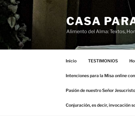
Saltar
al
CASA PARA
contenido
Alimento del Alma: Textos, Hom
Inicio
TESTIMONIOS
Ho
Intenciones para la Misa
online
con
Pasión de nuestro Señor Jesucristo
Conjuración, es decir, invocación 