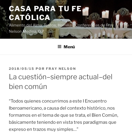
Saltar
CASA PARA TU FE
al
CATÓLICA
contenido
Alimento del Alma: Textos, Homilias, Conferencias de Fray
Nelson Medina, O.P.
Menú
PUBLICADO
2018/05/15
POR
FRAY NELSON
EL
La cuestión–siempre actual–del
bien común
“Todos quienes concurrimos a este I Encuentro
Iberoamericano, a causa del contexto histórico, nos
formamos en el tema de que se trata, el Bien Común,
básicamente teniendo en vista tres paradigmas que
expreso en trazos muy simples…”