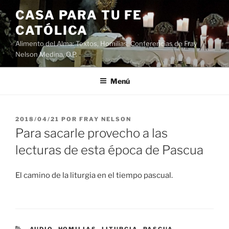
Saltar
CASA PARA TU FE
al
CATÓLICA
contenido
Alimento del Alma: Textos, Homilias, Conferencias de Fray
Nelson Medina, O.P.
Menú
PUBLICADO
2018/04/21
POR
FRAY NELSON
EL
Para sacarle provecho a las
lecturas de esta época de Pascua
El camino de la liturgia en el tiempo pascual.
CATEGORÍAS
AUDIO
,
HOMILIAS
,
LITURGIA
,
PASCUA