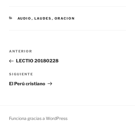
CATEGORÍAS
AUDIO
,
LAUDES
,
ORACION
Navegación
Entrada
ANTERIOR
de
anterior:
LECTIO 20180228
entradas
Siguiente
SIGUIENTE
entrada
El Perú cristiano
Funciona gracias a WordPress