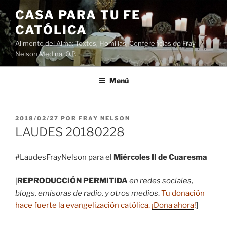
Saltar
CASA PARA TU FE
al
CATÓLICA
contenido
Alimento del Alma: Textos, Homilias, Conferencias de Fray
Nelson Medina, O.P.
Menú
PUBLICADO
2018/02/27
POR
FRAY NELSON
EL
LAUDES 20180228
#LaudesFrayNelson para el
Miércoles II de Cuaresma
[
REPRODUCCIÓN PERMITIDA
en redes sociales,
blogs, emisoras de radio, y otros medios
.
Tu donación
hace fuerte la evangelización católica.
¡Dona ahora
!
]