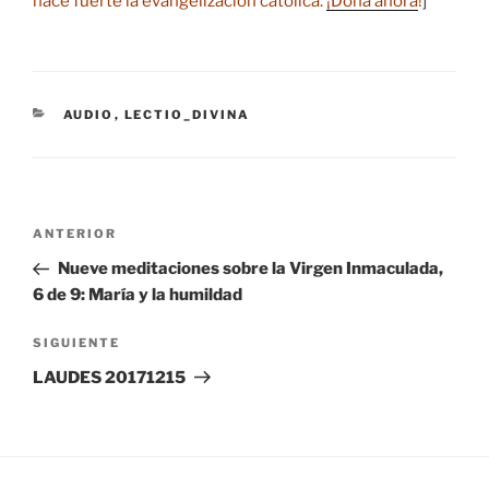
hace fuerte la evangelización católica.
¡Dona ahora
!
]
CATEGORÍAS
AUDIO
,
LECTIO_DIVINA
Navegación
Entrada
ANTERIOR
de
anterior:
Nueve meditaciones sobre la Virgen Inmaculada,
entradas
6 de 9: María y la humildad
Siguiente
SIGUIENTE
entrada
LAUDES 20171215