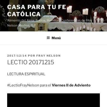
Saltar
CASA PARA TU FE
al
CATÓLICA
contenido
Alimento del Alma: Textos, Homilias, Conferencias de Fray
Nelson Medina, O.P.
Menú
PUBLICADO
2017/12/14
POR
FRAY NELSON
EL
LECTIO 20171215
LECTURA ESPIRITUAL
#LectioFrayNelson para el
Viernes II de Adviento