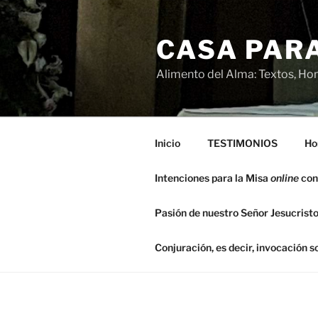
Saltar
al
CASA PARA
contenido
Alimento del Alma: Textos, Hom
Inicio
TESTIMONIOS
Ho
Intenciones para la Misa
online
con
Pasión de nuestro Señor Jesucristo
Conjuración, es decir, invocación 