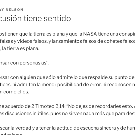
AY NELSON
cusión tiene sentido
stienen que la tierra es plana y que la NASA tiene una conspi
falsas y videos falsos, y lanzamientos falsos de cohetes fal
la tierra es plana.
ersar con personas así.
ersar con alguien que sólo admite lo que respalde su punto de
ces, ni admiten la menor posibilidad de error, ni reconocen 
n como ellos.
 acuerdo de 2 Timoteo 2,14: “No dejes de recordarles esto. 
as discusiones inútiles, pues no sirven nada más que para dest
scar la verdad y a tener la actitud de escucha sincera y de h