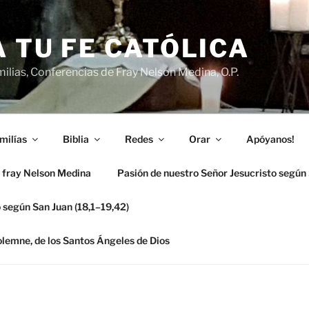
 TU FE CATÓLICA
ilias, Conferencias de Fray Nelson Medina, O.P.
milías
Biblia
Redes
Orar
Apóyanos!
 fray Nelson Medina
Pasión de nuestro Señor Jesucristo según
 según San Juan (18,1–19,42)
solemne, de los Santos Ángeles de Dios