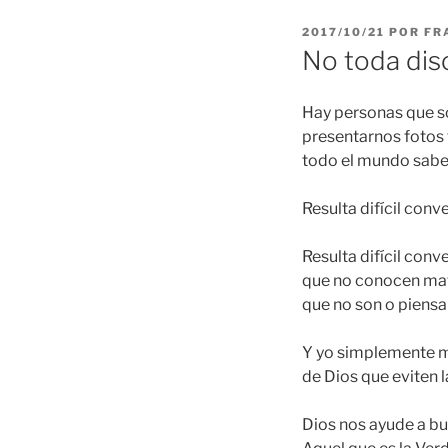
PUBLICADO
2017/10/21
POR
FR
EL
No toda dis
Hay personas que so
presentarnos fotos 
todo el mundo sabe, 
Resulta difícil conv
Resulta difícil conv
que no conocen mati
que no son o piensa
Y yo simplemente me
de Dios que eviten l
Dios nos ayude a bu