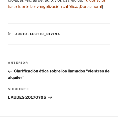
blogs, emisoras de radio, y otros medios
.
Tu donación
hace fuerte la evangelización católica.
¡Dona ahora
!
]
CATEGORÍAS
AUDIO
,
LECTIO_DIVINA
Navegación
Entrada
ANTERIOR
de
anterior:
Clarificación ética sobre los llamados “vientres de
entradas
alquiler”
Siguiente
SIGUIENTE
entrada
LAUDES 20170705