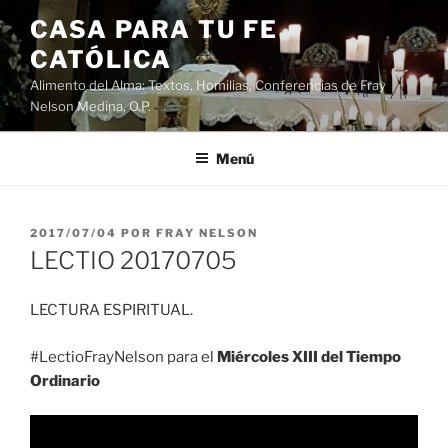
Saltar
CASA PARA TU FE
al
CATÓLICA
contenido
Alimento del Alma: Textos, Homilias, Conferencias de Fray
Nelson Medina, O.P.
Menú
PUBLICADO
2017/07/04
POR
FRAY NELSON
EL
LECTIO 20170705
LECTURA ESPIRITUAL.
#LectioFrayNelson para el
Miércoles XIII del Tiempo
Ordinario