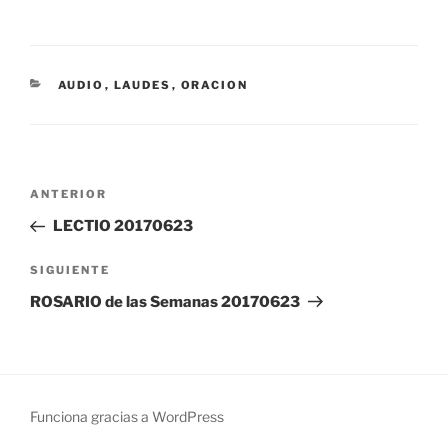
CATEGORÍAS
AUDIO
,
LAUDES
,
ORACION
Navegación
Entrada
ANTERIOR
de
anterior:
LECTIO 20170623
entradas
Siguiente
SIGUIENTE
entrada
ROSARIO de las Semanas 20170623
Funciona gracias a WordPress