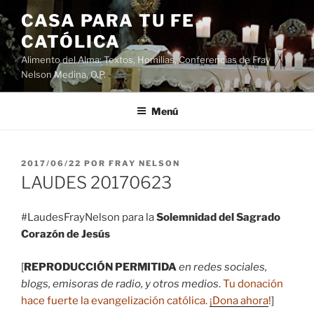
Saltar
CASA PARA TU FE
al
CATÓLICA
contenido
Alimento del Alma: Textos, Homilias, Conferencias de Fray
Nelson Medina, O.P.
Menú
PUBLICADO
2017/06/22
POR
FRAY NELSON
EL
LAUDES 20170623
#LaudesFrayNelson para la
Solemnidad del Sagrado
Corazón de Jesús
[
REPRODUCCIÓN PERMITIDA
en redes sociales,
blogs, emisoras de radio, y otros medios
.
Tu donación
hace fuerte la evangelización católica.
¡Dona ahora
!
]