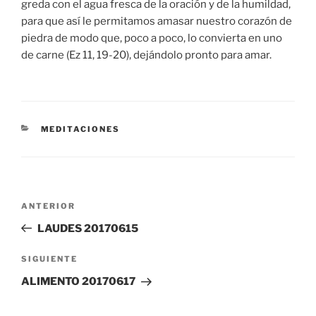
greda con el agua fresca de la oración y de la humildad,
para que así le permitamos amasar nuestro corazón de
piedra de modo que, poco a poco, lo convierta en uno
de carne (Ez 11, 19-20), dejándolo pronto para amar.
CATEGORÍAS
MEDITACIONES
Navegación
Entrada
ANTERIOR
de
anterior:
LAUDES 20170615
entradas
Siguiente
SIGUIENTE
entrada
ALIMENTO 20170617