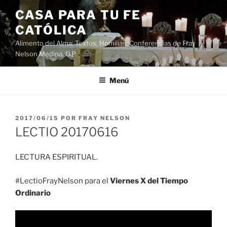
Saltar
CASA PARA TU FE
al
CATÓLICA
contenido
Alimento del Alma: Textos, Homilias, Conferencias de Fray
Nelson Medina, O.P.
Menú
PUBLICADO
2017/06/15
POR
FRAY NELSON
EL
LECTIO 20170616
LECTURA ESPIRITUAL.
#LectioFrayNelson para el
Viernes X del Tiempo
Ordinario