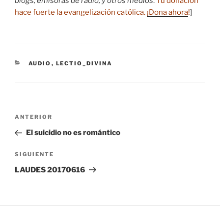
blogs, emisoras de radio, y otros medios
.
Tu donación
hace fuerte la evangelización católica.
¡Dona ahora
!
]
CATEGORÍAS
AUDIO
,
LECTIO_DIVINA
Navegación
Entrada
ANTERIOR
de
anterior:
El suicidio no es romántico
entradas
Siguiente
SIGUIENTE
entrada
LAUDES 20170616