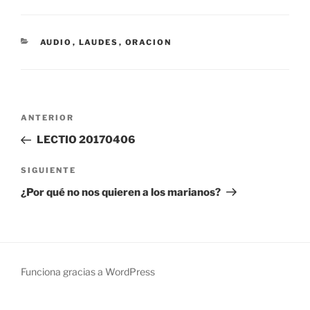
CATEGORÍAS
AUDIO
,
LAUDES
,
ORACION
Navegación
Entrada
ANTERIOR
de
anterior:
LECTIO 20170406
entradas
Siguiente
SIGUIENTE
entrada
¿Por qué no nos quieren a los marianos?
Funciona gracias a WordPress