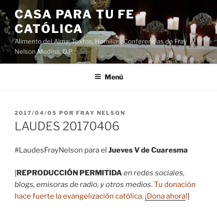
Saltar
CASA PARA TU FE
al
CATÓLICA
contenido
Alimento del Alma: Textos, Homilias, Conferencias de Fray
Nelson Medina, O.P.
Menú
PUBLICADO
2017/04/05
POR
FRAY NELSON
EL
LAUDES 20170406
#LaudesFrayNelson para el
Jueves V de Cuaresma
[
REPRODUCCIÓN PERMITIDA
en redes sociales,
blogs, emisoras de radio, y otros medios
.
Tu donación
hace fuerte la evangelización católica.
¡Dona ahora
!
]