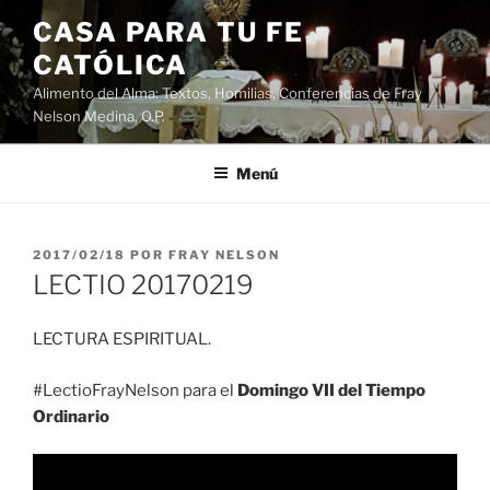
Saltar
CASA PARA TU FE
al
CATÓLICA
contenido
Alimento del Alma: Textos, Homilias, Conferencias de Fray
Nelson Medina, O.P.
Menú
PUBLICADO
2017/02/18
POR
FRAY NELSON
EL
LECTIO 20170219
LECTURA ESPIRITUAL.
#LectioFrayNelson para el
Domingo VII del Tiempo
Ordinario