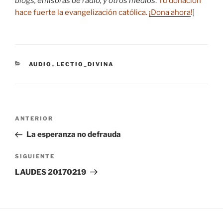
blogs, emisoras de radio, y otros medios
.
Tu donación
hace fuerte la evangelización católica.
¡Dona ahora
!
]
CATEGORÍAS
AUDIO
,
LECTIO_DIVINA
Navegación
Entrada
ANTERIOR
de
anterior:
La esperanza no defrauda
entradas
Siguiente
SIGUIENTE
entrada
LAUDES 20170219