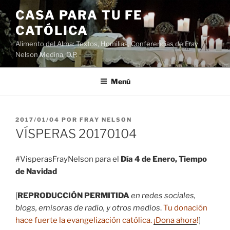
Saltar
CASA PARA TU FE
al
CATÓLICA
contenido
Alimento del Alma: Textos, Homilias, Conferencias de Fray
Nelson Medina, O.P.
Menú
PUBLICADO
2017/01/04
POR
FRAY NELSON
EL
VÍSPERAS 20170104
#VisperasFrayNelson para el
Día 4 de Enero, Tiempo
de Navidad
[
REPRODUCCIÓN PERMITIDA
en redes sociales,
blogs, emisoras de radio, y otros medios
.
Tu donación
hace fuerte la evangelización católica.
¡Dona ahora
!
]