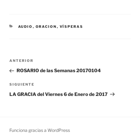
CATEGORÍAS
AUDIO
,
ORACION
,
VÍSPERAS
Navegación
Entrada
ANTERIOR
de
anterior:
ROSARIO de las Semanas 20170104
entradas
Siguiente
SIGUIENTE
entrada
LA GRACIA del Viernes 6 de Enero de 2017
Funciona gracias a WordPress