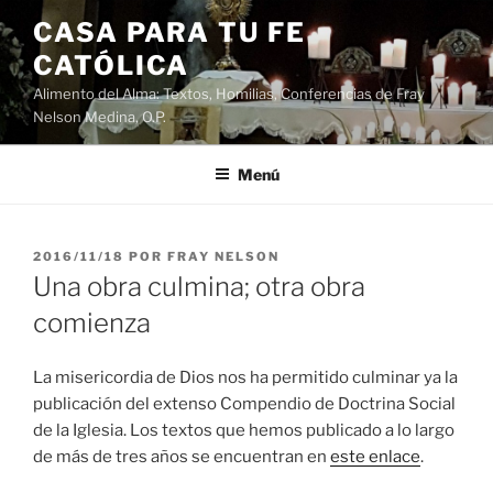
Saltar
CASA PARA TU FE
al
CATÓLICA
contenido
Alimento del Alma: Textos, Homilias, Conferencias de Fray
Nelson Medina, O.P.
Menú
PUBLICADO
2016/11/18
POR
FRAY NELSON
EL
Una obra culmina; otra obra
comienza
La misericordia de Dios nos ha permitido culminar ya la
publicación del extenso Compendio de Doctrina Social
de la Iglesia. Los textos que hemos publicado a lo largo
de más de tres años se encuentran en
este enlace
.