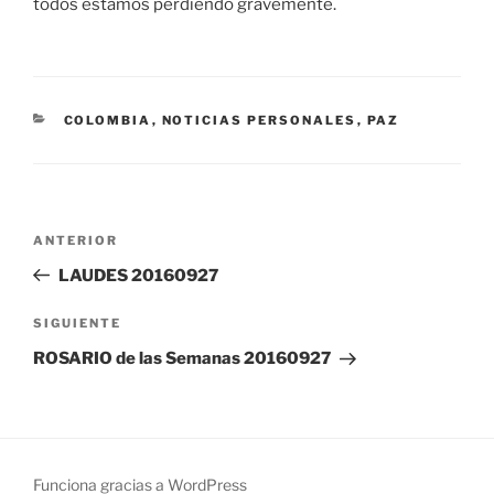
todos estamos perdiendo gravemente.
CATEGORÍAS
COLOMBIA
,
NOTICIAS PERSONALES
,
PAZ
Navegación
Entrada
ANTERIOR
de
anterior:
LAUDES 20160927
entradas
Siguiente
SIGUIENTE
entrada
ROSARIO de las Semanas 20160927
Funciona gracias a WordPress