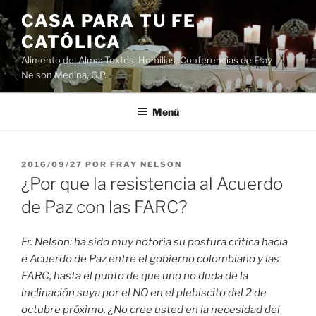
Saltar
CASA PARA TU FE
al
CATÓLICA
contenido
Alimento del Alma: Textos, Homilias, Conferencias de Fray
Nelson Medina, O.P.
Menú
PUBLICADO
2016/09/27
POR
FRAY NELSON
EL
¿Por que la resistencia al Acuerdo
de Paz con las FARC?
Fr. Nelson: ha sido muy notoria su postura crítica hacia
e Acuerdo de Paz entre el gobierno colombiano y las
FARC, hasta el punto de que uno no duda de la
inclinación suya por el NO en el plebiscito del 2 de
octubre próximo. ¿No cree usted en la necesidad del