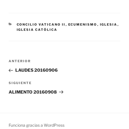
CATEGORÍAS
CONCILIO VATICANO II
,
ECUMENISMO
,
IGLESIA
,
IGLESIA CATÓLICA
Navegación
Entrada
ANTERIOR
de
anterior:
LAUDES 20160906
entradas
Siguiente
SIGUIENTE
entrada
ALIMENTO 20160908
Funciona gracias a WordPress