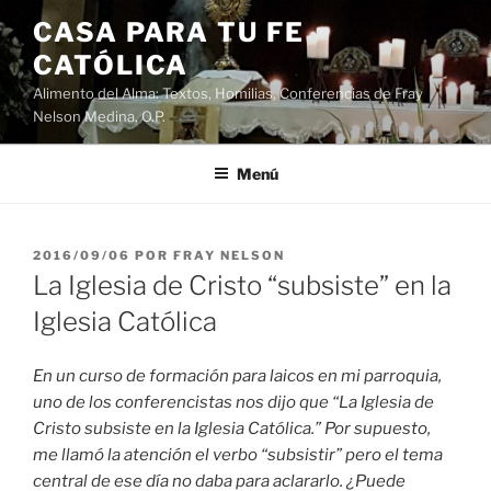
Saltar
CASA PARA TU FE
al
CATÓLICA
contenido
Alimento del Alma: Textos, Homilias, Conferencias de Fray
Nelson Medina, O.P.
Menú
PUBLICADO
2016/09/06
POR
FRAY NELSON
EL
La Iglesia de Cristo “subsiste” en la
Iglesia Católica
En un curso de formación para laicos en mi parroquia,
uno de los conferencistas nos dijo que “La Iglesia de
Cristo subsiste en la Iglesia Católica.” Por supuesto,
me llamó la atención el verbo “subsistir” pero el tema
central de ese día no daba para aclararlo. ¿Puede