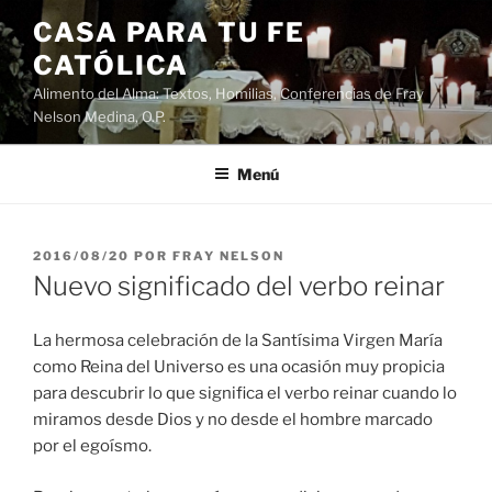
Saltar
CASA PARA TU FE
al
CATÓLICA
contenido
Alimento del Alma: Textos, Homilias, Conferencias de Fray
Nelson Medina, O.P.
Menú
PUBLICADO
2016/08/20
POR
FRAY NELSON
EL
Nuevo significado del verbo reinar
La hermosa celebración de la Santísima Virgen María
como Reina del Universo es una ocasión muy propicia
para descubrir lo que significa el verbo reinar cuando lo
miramos desde Dios y no desde el hombre marcado
por el egoísmo.