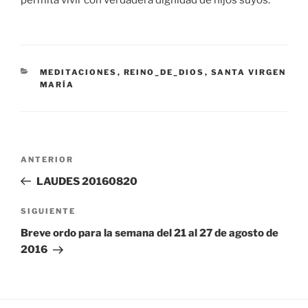
permita vivir con verdadera dignidad de hijos suyos.
CATEGORÍAS
MEDITACIONES
,
REINO_DE_DIOS
,
SANTA VIRGEN
MARÍA
Navegación
Entrada
ANTERIOR
de
anterior:
LAUDES 20160820
entradas
Siguiente
SIGUIENTE
entrada
Breve ordo para la semana del 21 al 27 de agosto de
2016