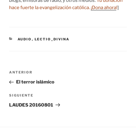
blogs, emisoras de radio, y otros medios
.
Tu donación
hace fuerte la evangelización católica.
¡Dona ahora
!
]
CATEGORÍAS
AUDIO
,
LECTIO_DIVINA
Navegación
Entrada
ANTERIOR
de
anterior:
El terror islámico
entradas
Siguiente
SIGUIENTE
entrada
LAUDES 20160801