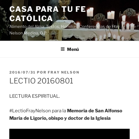
Saltar
CASA PARA TU FE
al
CATÓLICA
contenido
Alimento del Alma: Textos, Homilias, Conferencias de Fray
Nelson Medina, O.P.
Menú
PUBLICADO
2016/07/31
POR
FRAY NELSON
EL
LECTIO 20160801
LECTURA ESPIRITUAL.
#LectioFrayNelson para la
Memoria de San Alfonso
María de Ligorio, obispo y doctor de la Iglesia