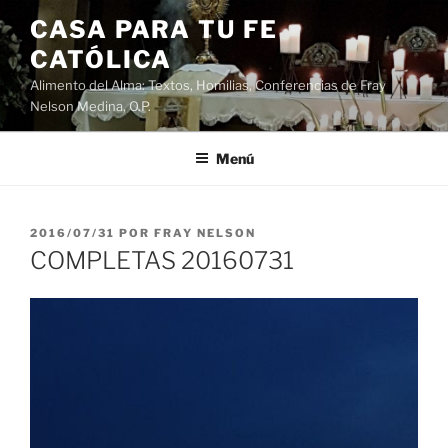
Saltar
CASA PARA TU FE
al
CATÓLICA
contenido
Alimento del Alma: Textos, Homilias, Conferencias de Fray
Nelson Medina, O.P.
Menú
PUBLICADO
2016/07/31
POR
FRAY NELSON
EL
COMPLETAS 20160731