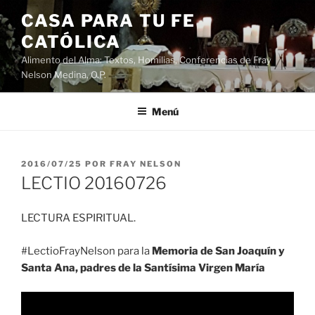
Saltar
CASA PARA TU FE
al
CATÓLICA
contenido
Alimento del Alma: Textos, Homilias, Conferencias de Fray
Nelson Medina, O.P.
Menú
PUBLICADO
2016/07/25
POR
FRAY NELSON
EL
LECTIO 20160726
LECTURA ESPIRITUAL.
#LectioFrayNelson para la
Memoria de San Joaquín y
Santa Ana, padres de la Santísima Virgen María