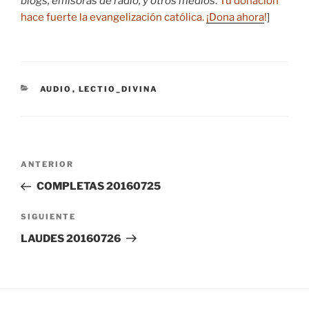
blogs, emisoras de radio, y otros medios
.
Tu donación
hace fuerte la evangelización católica.
¡Dona ahora
!
]
CATEGORÍAS
AUDIO
,
LECTIO_DIVINA
Navegación
Entrada
ANTERIOR
de
anterior:
COMPLETAS 20160725
entradas
Siguiente
SIGUIENTE
entrada
LAUDES 20160726