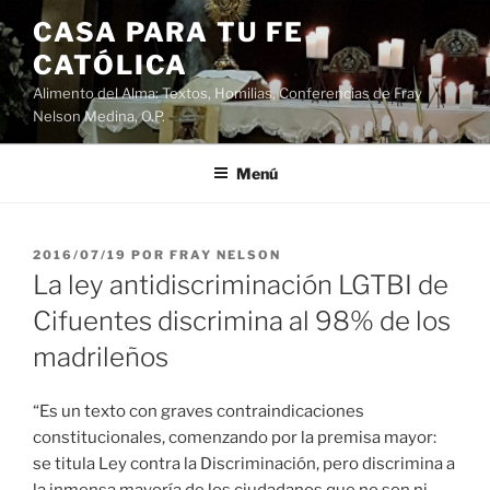
Saltar
CASA PARA TU FE
al
CATÓLICA
contenido
Alimento del Alma: Textos, Homilias, Conferencias de Fray
Nelson Medina, O.P.
Menú
PUBLICADO
2016/07/19
POR
FRAY NELSON
EL
La ley antidiscriminación LGTBI de
Cifuentes discrimina al 98% de los
madrileños
“Es un texto con graves contraindicaciones
constitucionales, comenzando por la premisa mayor:
se titula Ley contra la Discriminación, pero discrimina a