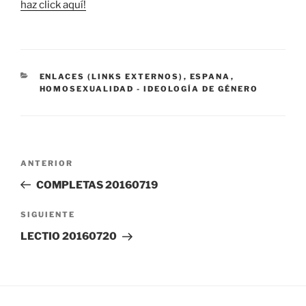
haz click aquí!
CATEGORÍAS
ENLACES (LINKS EXTERNOS)
,
ESPANA
,
HOMOSEXUALIDAD - IDEOLOGÍA DE GÉNERO
Navegación
Entrada
ANTERIOR
de
anterior:
COMPLETAS 20160719
entradas
Siguiente
SIGUIENTE
entrada
LECTIO 20160720