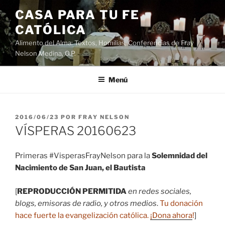
Saltar
CASA PARA TU FE
al
CATÓLICA
contenido
Alimento del Alma: Textos, Homilias, Conferencias de Fray
Nelson Medina, O.P.
Menú
PUBLICADO
2016/06/23
POR
FRAY NELSON
EL
VÍSPERAS 20160623
Primeras #VisperasFrayNelson para la
Solemnidad del
Nacimiento de San Juan, el Bautista
[
REPRODUCCIÓN PERMITIDA
en redes sociales,
blogs, emisoras de radio, y otros medios
.
Tu donación
hace fuerte la evangelización católica.
¡Dona ahora
!
]