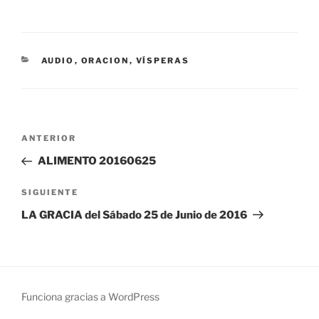
CATEGORÍAS
AUDIO
,
ORACION
,
VÍSPERAS
Navegación
Entrada
ANTERIOR
de
anterior:
ALIMENTO 20160625
entradas
Siguiente
SIGUIENTE
entrada
LA GRACIA del Sábado 25 de Junio de 2016
Funciona gracias a WordPress