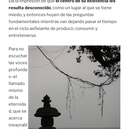
Da la impresión de que
el centro de su existencia les
resulta desconocido
, como un lugar al que se tiene
miedo, y entonces huyen de las preguntas
fundamentales mientras van dejando pasar el tiempo
en el ciclo asfixiante de producir, consumir y
entretenerse.
Para no
escuchar
las voces
profunda
s–el
llamado
mismo
de la
eternida
d, que se
acerca
inexorabl