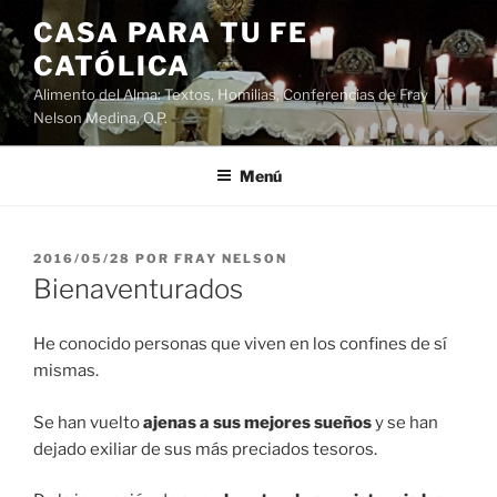
Saltar
CASA PARA TU FE
al
CATÓLICA
contenido
Alimento del Alma: Textos, Homilias, Conferencias de Fray
Nelson Medina, O.P.
Menú
PUBLICADO
2016/05/28
POR
FRAY NELSON
EL
Bienaventurados
He conocido personas que viven en los confines de sí
mismas.
Se han vuelto
ajenas a sus mejores sueños
y se han
dejado exiliar de sus más preciados tesoros.