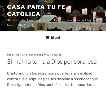
Saltar
CASA PARA TU FE
al
CATÓLICA
contenido
Alimento del Alma: Textos, Homilias, Conferencias de Fray
Nelson Medina, O.P.
Menú
PUBLICADO
2016/05/02
POR
FRAY NELSON
EL
El mal no toma a Dios por sorpresa
Cristo anuncia los extremos a que llegará la maldad
contra sus discípulos y así los dispone a reconocer que
Dios sigue siendo Dios también en los tiempos duros.