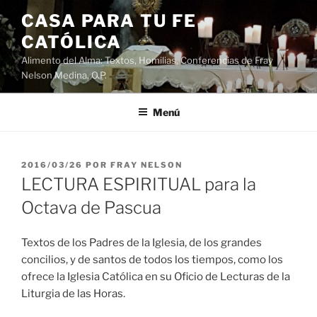
Saltar
CASA PARA TU FE
al
CATÓLICA
contenido
Alimento del Alma: Textos, Homilias, Conferencias de Fray
Nelson Medina, O.P.
Menú
PUBLICADO
2016/03/26
POR
FRAY NELSON
EL
LECTURA ESPIRITUAL para la
Octava de Pascua
Textos de los Padres de la Iglesia, de los grandes
concilios, y de santos de todos los tiempos, como los
ofrece la Iglesia Católica en su Oficio de Lecturas de la
Liturgia de las Horas.