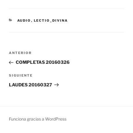
CATEGORÍAS
AUDIO
,
LECTIO_DIVINA
Navegación
Entrada
ANTERIOR
de
anterior:
COMPLETAS 20160326
entradas
Siguiente
SIGUIENTE
entrada
LAUDES 20160327
Funciona gracias a WordPress