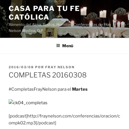
Saltar
CASA PARA TU FE
al
CATÓLICA
contenido
Alimento del Alma: Textos, Homilias, Conferencias de Fray
Nelson Medina, O.P.
Menú
PUBLICADO
2016/03/08
POR
FRAY NELSON
EL
COMPLETAS 20160308
#CompletasFrayNelson para el
Martes
[podcast]http://fraynelson.com/conferencias/oracion/c
ompk02.mp3[/podcast]