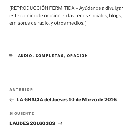
[REPRODUCCIÓN PERMITIDA – Ayúdanos a divulgar
este camino de oración en las redes sociales, blogs,
emisoras de radio, y otros medios. ]
CATEGORÍAS
AUDIO
,
COMPLETAS
,
ORACION
Navegación
Entrada
ANTERIOR
de
anterior:
LA GRACIA del Jueves 10 de Marzo de 2016
entradas
Siguiente
SIGUIENTE
entrada
LAUDES 20160309