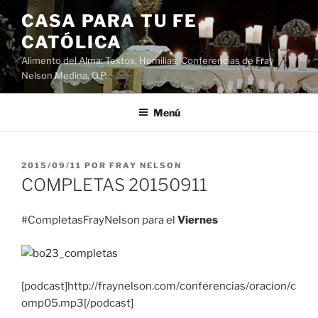
Saltar
CASA PARA TU FE
al
CATÓLICA
contenido
Alimento del Alma: Textos, Homilias, Conferencias de Fray
Nelson Medina, O.P.
Menú
PUBLICADO
2015/09/11
POR
FRAY NELSON
EL
COMPLETAS 20150911
#CompletasFrayNelson para el
Viernes
[podcast]http://fraynelson.com/conferencias/oracion/c
omp05.mp3[/podcast]