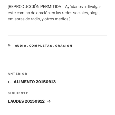
[REPRODUCCIÓN PERMITIDA – Ayúdanos a divulgar
este camino de oración en las redes sociales, blogs,
emisoras de radio, y otros medios.]
CATEGORÍAS
AUDIO
,
COMPLETAS
,
ORACION
Navegación
Entrada
ANTERIOR
de
anterior:
ALIMENTO 20150913
entradas
Siguiente
SIGUIENTE
entrada
LAUDES 20150912