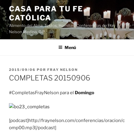
Saltar
CASA PARA TU FE
al
CATÓLICA
contenido
Alimento del Alma: Textos, Homilias, Conferencias de Fray
Nelson Medina, O.P.
Menú
PUBLICADO
2015/09/06
POR
FRAY NELSON
EL
COMPLETAS 20150906
#CompletasFrayNelson para el
Domingo
[podcast]http://fraynelson.com/conferencias/oracion/c
omp00.mp3[/podcast]