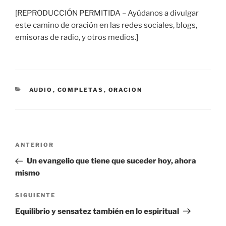
[REPRODUCCIÓN PERMITIDA – Ayúdanos a divulgar
este camino de oración en las redes sociales, blogs,
emisoras de radio, y otros medios.]
CATEGORÍAS
AUDIO
,
COMPLETAS
,
ORACION
Navegación
Entrada
ANTERIOR
de
anterior:
Un evangelio que tiene que suceder hoy, ahora
entradas
mismo
Siguiente
SIGUIENTE
entrada
Equilibrio y sensatez también en lo espiritual